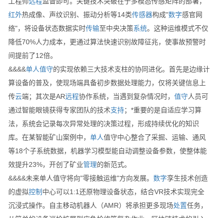
工程师
远程
监督即可。关键技术突破在于多模态传感矩阵的部署，
红外
热成像、声纹识别、振动分析等14类
传感器
构成"
数字
感官网
络"，将设备状态数据实时
传输
至中央决策
系统
。这种运维模式不仅
降低70%人力成本，更通过算法快速识别故障征兆，使事故预警时
间提前了12倍。
&&&&
单人
值守
的实现依赖三大技术支柱的协同进化。首先是边缘计
算设备的普及，使现场端具备初步数据处理能力，仅将关键信息上
传
云
端；其次是AR
远程
协作系统，当遇到复杂情况时，
值守
人员可
通过智能眼镜获得专家团队的技术
支持
；*重要的是自适应学习算
法，系统会记录每次异常处理的决策过程，形成持续优化的知识
库。在某智能矿山案例中，
单人
值守中心整合了采掘、运输、通风
等18个子系统数据，机器学习模型能自动调整设备参数，使整体能
效提升23%，开创了矿业
管理
的新范式。
&&&&未来单人值守将向"零接触运维"方向发展。
数字
孪生技术创造
的虚拟
控制
中心可以1:1还原物理设备状态，结合VR技术实现完全
沉浸式操作。自主移动机器人（AMR）将承担更多现场
处置
任务，