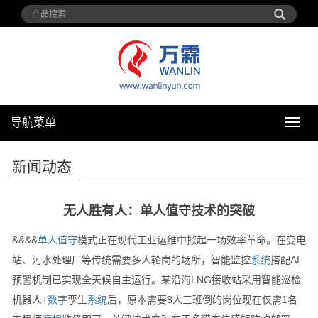
导航菜单
导
航
菜
新闻动态
单
无人胜有人：单人值守技术的突破
&&&&
单人
值守
模式正在现代工业运维中掀起一场效率革命。在变电
站、污水处理厂等传统需要多人轮岗的场所，智能监控
系统
搭配AI
预警机制已实现全天候自主运行。某沿海LNG接收站采用智能巡检
机器人+
数字
孪生
系统
后，原本需要8人三班倒的岗位现在仅需1名