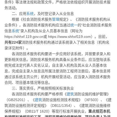
条件》等法律法规和政策文件，严格依法依规组织开展消防技术服
务活动。
二、应用
系统
，及时登记录入从业信息
根据《社会消防技术服务
管理
规定》、《消防技术服务机构从
业条件》，各消防技术服务机构应当通过
统一
的“社会消防技术服务
信息
系统
”录入机构及从业人员基本信息（网址为
https://shhxf.119.gov.cn或 https://www.shhxf119.com）。目前，
共有224家
消防技术服务机构通过该系统录入了相关信息（机构名
录详见附件）。
各消防技术服务机构要进一步应用好该系统，并按要求录入和
更新相关信息。消防技术服务机构具备从业条件后，应当登陆该系
统完成法定代表人实名认证，自主录入机构及其从业人员基本信
息，完成自主录入信息且所属注册消防工程师注册后，基本信息将
通过该系统主页公开；机构开展经营活动，应当录入消防技术服务
合同、项目基本情况等信息。
三、落实责任，严格按照相关标准执业
各消防技术服务机构要严格参照《
建筑
消防设施的维护管理》
（GB25201）、《
建筑
消防设施检测技术规程》（XF503）、《建
筑消防设施检测评定规程》（DB11/1354）、《建筑消防设施维修
保养规程》（DB11/T 1620）等现行标准开展执业，
重点规范本机