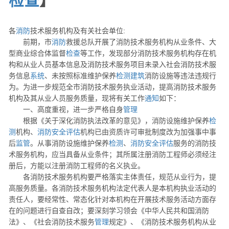
检查
】
各
消防
技术服务机构及有关社会单位:
前期，市
消防
救援总队开展了消防技术服务机构从业条件、大
型商业综合体监督
检查
等工作，发现部分消防技术服务机构存在机
构和从业人员基本信息及消防技术服务项目未录入社会消防技术服
务信息
系统
、未按照标准维护保养
检测
建筑
消防设施等违法违规行
为。为进一步规范全市消防技术服务执业活动，提高消防技术服务
机构及其从业人员服务质量，现将有关工作
通知
如下：
一、高度重视，进一步严格自身
管理
根据《关于深化消防执法改革的意见》，消防设施维护保养
检
测
机构、
消防安全评估
机构已由资质许可审批制度改为加强事中事
后
监管
。从事消防设施维护保养
检测
、
消防安全评估
服务的消防技
术服务机构，应当具备从业条件；其所属注册消防工程师必须经注
册后，方能以注册消防工程师的名义执业。
各消防技术服务机构要严格落实主体责任，规范从业行为，提
高服务质量。各消防技术服务机构法定代表人是本机构执业活动的
责任人，要经常性、常态化针对本机构在开展技术服务活动方面存
在的问题进行自查自改；要深刻学习领会《中华人民共和国消防
法》、《社会消防技术服务
管理
规定》、《消防技术服务机构从业