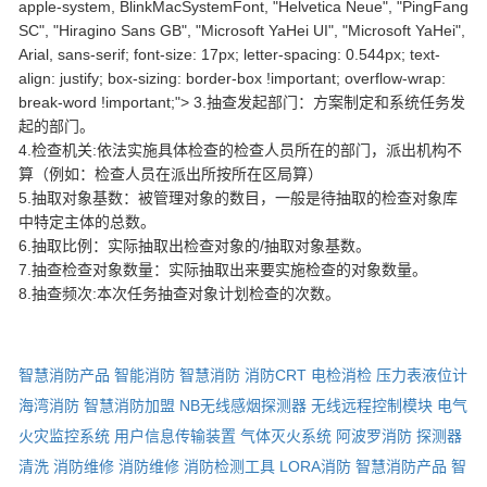
apple-system, BlinkMacSystemFont, "Helvetica Neue", "PingFang
SC", "Hiragino Sans GB", "Microsoft YaHei UI", "Microsoft YaHei",
Arial, sans-serif; font-size: 17px; letter-spacing: 0.544px; text-
align: justify; box-sizing: border-box !important; overflow-wrap:
break-word !important;"> 3.抽查发起部门：方案制定和系统任务发
起的部门。
4.检查机关:依法实施具体检查的检查人员所在的部门，派出机构不
算（例如：检查人员在派出所按所在区局算）
5.抽取对象基数：被管理对象的数目，一般是待抽取的检查对象库
中特定主体的总数。
6.抽取比例：实际抽取出检查对象的/抽取对象基数。
7.抽查检查对象数量：实际抽取出来要实施检查的对象数量。
8.抽查频次:本次任务抽查对象计划检查的次数。
智慧消防产品
智能消防
智慧消防
消防CRT
电检消检
压力表液位计
海湾消防
智慧消防加盟
NB无线感烟探测器
无线远程控制模块
电气
火灾监控系统
用户信息传输装置
气体灭火系统
阿波罗消防
探测器
清洗
消防维修
消防维修
消防检测工具
LORA消防
智慧消防产品
智