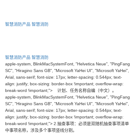
智慧消防产品
智慧消防
智慧消防产品
智慧消防
apple-system, BlinkMacSystemFont, "Helvetica Neue", "PingFang
SC", "Hiragino Sans GB", "Microsoft YaHei UI", "Microsoft YaHei",
Arial, sans-serif; font-size: 17px; letter-spacing: 0.544px; text-
align: justify; box-sizing: border-box !important; overflow-wrap:
break-word !important;"> 计划、任务名称自编（中文）。
apple-system, BlinkMacSystemFont, "Helvetica Neue", "PingFang
SC", "Hiragino Sans GB", "Microsoft YaHei UI", "Microsoft YaHei",
Arial, sans-serif; font-size: 17px; letter-spacing: 0.544px; text-
align: justify; box-sizing: border-box !important; overflow-wrap:
break-word !important;"> 2.抽查事项：必须是双随机抽查事项清单
中事项名称，涉及多个事项竖线分割。