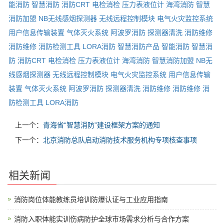
能消防
智慧消防
消防CRT
电检消检
压力表液位计
海湾消防
智慧
消防加盟
NB无线感烟探测器
无线远程控制模块
电气火灾监控系统
用户信息传输装置
气体灭火系统
阿波罗消防
探测器清洗
消防维修
消防维修
消防检测工具
LORA消防
智慧消防产品
智能消防
智慧消
防
消防CRT
电检消检
压力表液位计
海湾消防
智慧消防加盟
NB无
线感烟探测器
无线远程控制模块
电气火灾监控系统
用户信息传输
装置
气体灭火系统
阿波罗消防
探测器清洗
消防维修
消防维修
消
防检测工具
LORA消防
上一个：
青海省“智慧消防”建设框架方案的通知
下一个：
北京消防总队启动消防技术服务机构专项核查事项
相关新闻
消防岗位体能教练员培训防爆认证与工业应用指南
消防入职体能实训伤病防护全球市场需求分析与合作方案