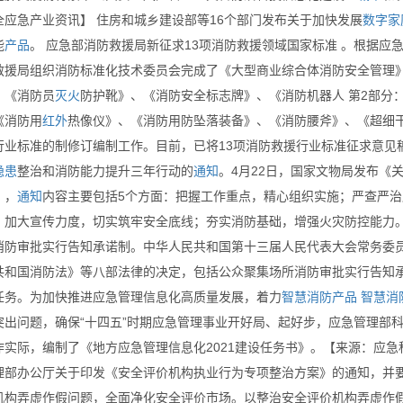
全应急产业资讯】 住房和城乡建设部等16个部门发布关于加快发展
数字
家
能
产品
。 应急部消防救援局新征求13项消防救援领域国家标准 。根据
救援局组织消防标准化技术委员会完成了《大型商业综合体消防安全管理
、《消防员
灭火
防护靴》、《消防安全标志牌》、《消防机器人 第2部分
《消防用
红外
热像仪》、《消防用防坠落装备》、《消防腰斧》、《超细干
行业标准的制修订编制工作。目前，已将13项消防救援行业标准征求意见
隐患
整治和消防能力提升三年行动的
通知
。4月22日，国家文物局发布《
》，
通知
内容主要包括5个方面：把握工作重点，精心组织实施；严查严
；加大宣传力度，切实筑牢安全底线；夯实消防基础，增强火灾防控能力。
消防审批实行告知承诺制。中华人民共和国第十三届人民代表大会常务委员会
共和国消防法》等八部法律的决定，包括公众聚集场所消防审批实行告知承诺
任务。为加快推进应急管理信息化高质量发展，着力
智慧消防产品
智慧消
突出问题，确保“十四五”时期应急管理事业开好局、起好步，应急管理部
作实际，编制了《地方应急管理信息化2021建设任务书》。【来源：应急
理部办公厅关于印发《安全评价机构执业行为专项整治方案》的通知，并
机构弄虚作假问题，全面净化安全评价市场。以整治安全评价机构弄虚作假