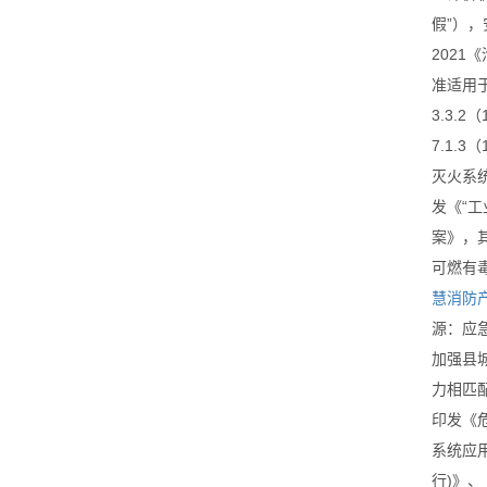
假”），
2021
准适用于
3.3.2
7.1.3
灭火系统
发《“工
案》，
可燃有
慧消防
源：应
加强县
力相匹
印发《
系统应
行)》、