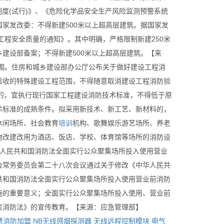
制度(试行)》、《危险化学品安全生产风险监测预警系统
国家发改委：不得新建500米以上超高层建筑。据国家发
工程安全质量的通知》。其中明确，严格限制新建250米
建设部备案；不得新建500米以上超高层建筑。【来
围。住房和城乡建设部办公厅公布关于做好建设工程消
验收的特殊建设工程范围，不得随意取消建设工程消防验
的，宜执行现行国家工程建设消防技术标准，不得低于原
术标准的成熟条件。拟采用新技术、新工艺、新材料的，
休闲场所、社会教育
培训
机构、歌舞娱乐游艺场所、养老
物改建改用为酒店、饭店、学校、体育馆等场所的消防设
华人民共和国消防法全面实行公众聚集场所投入使用营业
会常务委员会第二十八次会议通过关于修改《中华人民共
共和国消防法全面实行公众聚集场所投入使用营业前消防
施的重要意义；全面实行公众聚集场所投入使用、营业前
《消防法》的宣传教育。【来源：应急管理部】
慧消防加盟
NB无线感烟探测器
无线远程控制模块
电气