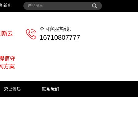
警 新普
全国客服热线：
利斯云
16710807777
远程值守
网方案
荣誉资质
联系我们