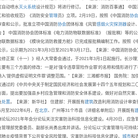
《自动喷水
灭火
系统
设计规范》将进行修订。【来源：消防百事通】 中国
工和验收规范》《消防安全
管理
员》立项。2月19日，按照《中国消防
协
审查和公示，批准立项中国消防
协会
团体标准《风管
感烟
火灾
探测器
设计
会 】 中国消防协会团体标准《电力消防物联数据标准》（报批稿）等的
物联数据标准》《模块化消防救援方舱》已完成报批稿编制工作。按照《
示，公示期为2021年3月3日至2021年3月17日。【来源：中国消防
法修正案（十一）》经人大常委会通过，于2021年3月1日起施行。长沙
主要有三个方面的修改：一是对‘强令违章冒险作业罪’的名称和情形进行了
纳入‘提供虚假证明文件罪’调整范围。”【来源：三湘都市报】 国务院：
议通过的《中共中央关于制定国民经济和社会发展第十四个五年规划和二〇
方面，提出要加强县乡村应急管理和消防安全体系建设，做好对自然灾害
急
处置
。【来源：新华社】 住建部：开展既有
建筑
改造利用消防设计审查
年6月至2022年6月，在
北京
、广州等31个市县（详细名单附后）开展既有
洲论坛2021年年会分论坛关注灾害防治科技信息化建设。4月20日，应
急管理部党委委员、副部长尚勇出席并讲话。分论坛以“灾害管理与可持续
冠肺炎疫情背景下公共安全风险管理、灾害防治科技信息化建设、
城市
和