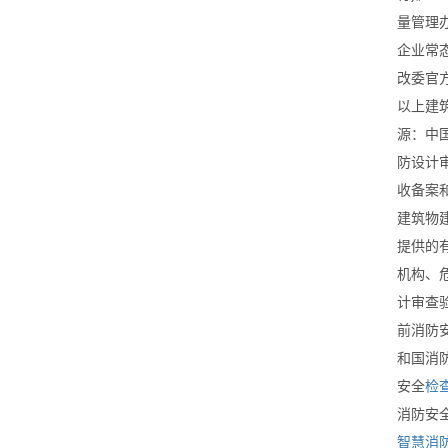
量管理办
企业常
改委官
以上建
源：中
防设计
收备案和
建筑物
提供的
机构、
计审查
前消防
和国消
安全
检
消防安
智慧消