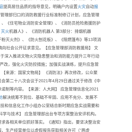
庭
提高居住品质的指导意见，明确户内设置
火灾
自动
报
应急管理部归口的消防救援行业标准制修订计划，应急管理
》、《住宅物业消防安全管理》、《消防员抢险救援防护
：
灭火
机器人》、《消防机器人 第3部分：排烟机器
粉灭火剂》、《防火刨花板》、《阻燃篷布》等13项消
稿向社会公开征求意见。【应急管理部消防救援局】 文
关于深入推进文物火灾隐患整治和消防能力提升三年行动
治严改，强化火灾防控措施；加强实战演练，提升应急管
【来源：国家文物局】 《消防法》再次修改，公众聚
第二十八次会议于2021年4月29日通过关于修改《中
制等内容。【来源：人大网】 应急管理信息化2021
防
解决统筹不到位、基础不牢固、应用不充分、发展不
科技和信息化工作小组办公室结合新时期应急实战需要和
科学与技术】 应急管理部出台专项方案整治安评机构。
要求各相关单位抓好落实。《通知》指出，要坚决整治安
、生产经营单位以虚假报告获取相关许可（“两虚