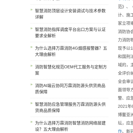
范》、
智慧消防顶层设计安装调试与技术参数
计、施
详解
家立项
智慧消防指挥调度平台出口方案与认证
消防协
要求全解析
力消防
为什么选择万霖消防4G烟感报警器？五
现予以公
大理由解析
和国刑
域的，
消防智慧化规范OEM代工服务与定制方
案
全评价
全会审
消防AI端云协同万霖消防源头供货商品
面领导
质保障
警、应
智慧消防应急管理服务万霖消防源头供
2021
货商品质保障
博鳌亚
为什么选择万霖消防智慧消防网络层建
坛，应
设？五大理由解析
作
、新