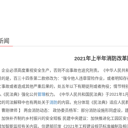
新闻
2021年上半年消防改
：企业必须高度重视安全生产，否则不出事故也追究刑责。《中华人民共和国
意的是，百三十四条第二款修改为：“强令他人违章冒险作业，或者明知存
亡事故或者造成其他严重后果的，处五年以下有期徒刑或者拘役；情节特别恶
入《民法典》强化公共
管理
权力。《中华人民共和国民法典》于2021年1月
套的司法解释中也有两处关于
消防
的内容。充分体现《民法典》适应人民
：曹刚律师 】 两会消防动态： 政协委员杨军：部分消防设施形同虚设，
：加快补齐制约乡村振兴的安全短板 民建中央建议：加快推进化工园区安全
增加智能监控有关内容。住建部印发《2021年工程建设规范标准编制及