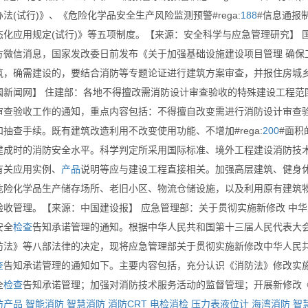
法(试行)》、《危险化学品安全生产风险监测预警#rega:
188
#信息通报
态化应用规定(试行)》等五项制度。【来源：安全科学与应急管理研究】 
方微信消息，国家发改委日前发布《关于加强基础设施建设项目管理 确保
筑，确需建设的，要结合消防等专题论证进行建筑方案审查，并报住房城乡
国新闻网】 住建部：各地不得擅改需消防设计审查验收的特殊建设工程范
审查验收工作的通知，重点内容包括：不得擅自改变需进行消防设计审查
抽查手续。既有建筑改造利用不改变使用功能、不增加#rega:
200
#面积
建成时的消防安全水平。科学判定所采用国际标准、境外工程建设消防技
有关应用实例、
产品
说明等应与建设工程直接相关。加强高层建筑、健身
危险化学品生产储存场所、老旧小区、物流仓储设施，以及利用原有建筑
验收管理。【来源：中国建设报】 应急管理部：关于贯彻实施新修改 中
安全
检查
告知承诺管理的通知。根据中华人民共和国第十三届人民代表大
防法》等八部法律的决定，现将应急管理部关于贯彻实施新修改中华人民
查
告知承诺管理的通知如下。主要内容包括，充分认识《消防法》修改实
全
检查
告知承诺管理；加强对消防技术服务活动的监督管理；开展新修改
防产品
智能消防
智慧消防
消防CRT
电检消检
压力表液位计
海湾消防
智