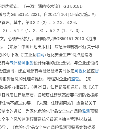
为重点。【来源：消防技术流】 GB 50151-
B 50151-2021，自2021年10月1日起实施。标
，第3.2.2（2）、3.2.3、3.2.6、
6（1、2）、5.1.2（1、2、3）、5.2.2（1、2、3）、
为强制性条文，必须严格执行。原国家标准GB50151-2010《泡沫
止。【来源：中国计划出版社】 应急管理部办公厅关于印
办公厅下发《“工业互
联网
+危化安全生产”试点建设方
燃有毒
气体
检测
报警
设计标准的建设要求，与企业建设的
数值通讯，建立可燃有毒易燃易爆实时数值
可视化
监控
智
警报警信息的处理与推送，增强对企业的
监管
。【来
救援能力相匹配。3月29日，住建部发布通知，就《关于
制县城居住建筑高度。县城居住建筑高度要与消防救援能
建住宅不超过18层。【来源：住建部网站】 应急部关于
项制度的通知。为深化危险化学品安全生产风险
监测
预警
安全生产风险监测预警系统分级巡查抽查管理办法(试
试行)、《危险化学品安全生产风险监测预警系统数据质