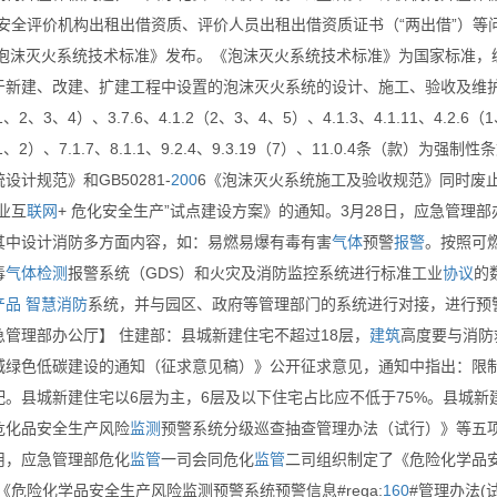
安全评价机构出租出借资质、评价人员出租出借资质证书（“两出借”）等问题
《泡沫灭火系统技术标准》发布。《泡沫灭火系统技术标准》为国家标准，编号为G
新建、改建、扩建工程中设置的泡沫灭火系统的设计、施工、验收及维护管理。其中
（1、2、3、4）、3.7.6、4.1.2（2、3、4、5）、4.1.3、4.1.11、4.2.
（1、2）、7.1.7、8.1.1、9.2.4、9.3.19（7）、11.0.4条（款）
设计规范》和GB50281-
200
6《泡沫灭火系统施工及验收规范》同时废
业互
联网
+ 危化安全生产”试点建设方案》的通知。3月28日，应急管理部
其中设计消防多方面内容，如：易燃易爆有毒有害
气体
预警
报警
。按照可
毒
气体
检测
报警系统（GDS）和火灾及消防监控系统进行标准工业
协议
的
产品
智慧消防
系统，并与园区、政府等管理部门的系统进行对接，进行预
急管理部办公厅】 住建部：县城新建住宅不超过18层，
建筑
高度要与消防
城绿色低碳建设的通知（征求意见稿）》公开征求意见，通知中指出：限
配。县城新建住宅以6层为主，6层及以下住宅占比应不低于75%。县城新
危化品安全生产风险
监测
预警系统分级巡查抽查管理办法（试行）》等五
用，应急管理部危化
监管
一司会同危化
监管
二司组织制定了《危险化学品
《危险化学品安全生产风险监测预警系统预警信息#rega:
160
#管理办法(