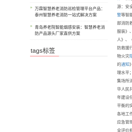
源：安
万霖智慧养老消防巡检管理平台产品：
泰州智慧养老消防一站式解决方案
警
等智
部消防
青岛养老院智能烟感安装：智慧养老消
服装》
防产品源头厂家直供方案
人》、
防救援
tags标签
物火灾
的
通知
理水平
集场所
华人民
年建设
平衡的
各地工
应急管
全评价