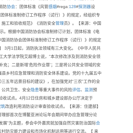
消防
协会
：团体标准《风管
感烟
#rega:
128
#
探测器
设
会
团体标准制修订工作程序（试行）》的规定，经组织专
、施工和验收规范》《消防安全
管理
员》。【来源：中国
公示。根据中国消防协会标准制修订计划，团体标准《电
中国消防协会团体标准制修订工作程序（试行）》的规定
协会】 3月1日起，消防执法领域有三大变化。《中华人民共
理工大学法学院艾超博士说，“本次修改涉及到消防安全领
补充；二是新增‘危险作业罪’；三是将公共安全领域的安
加强县乡村应急管理和消防安全体系建设。党的十九届五中
三五年远景目标的建议》，在加强党对“三农”工作的全
、公共卫生、安全
隐患
等重大事件的风险
评估
、
监测
预
验收试点。4月12日住房和城乡建设部办公厅决定于
建筑
改造利用消防设计审查验收试点。【来源：住建部】
急管理部首次在博鳌亚洲论坛年会期间举办应急管理分论
发展”为主题，参会中外嘉宾就加强自然灾害防治国际
合
农村防灾能力建设和市场化机制运用等进行交流。【 来