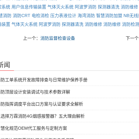
控系统
用户信息传输装置
气体灭火系统
阿波罗消防
探测器清洗
消防维修
慧消防
消防CRT
电检消检
压力表液位计
海湾消防
智慧消防加盟
NB无
输装置
气体灭火系统
阿波罗消防
探测器清洗
消防维修
消防维修
消防检
上一个：
消防监督检查设备
下一个
新闻
消防工单系统开发故障排查与日常维护保养手册
消防顶层设计安装调试与技术参数详解
消防指挥调度平台出口方案与认证要求全解析
么选择万霖消防4G烟感报警器？五大理由解析
慧化规范OEM代工服务与定制方案