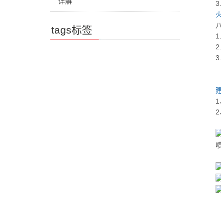
详解
3
tags标签