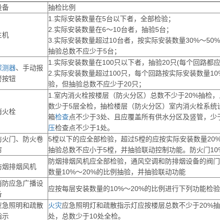
设备
抽检比例
1.实际安装数量在5台以下者，全部检验；
2.实际安装数量在6～10台者，抽验5台；
主机
3.实际安装数量超过10台者，按实际安装数量30%～50
抽验总数不应少于5台；
1.实际安装数量在100只以下者，抽验20只(每个回路都应
探测器
、手动报
2.实际安装数量超过100只，每个回路按实际安装数量10
警按钮
验，但抽验总数不应少于20只；
1.室内消火栓按楼层（防火分区）总数不少于20%抽检，
数少于5层全检，抽检楼层（防火分区）室内消火栓系统
消火栓
箱
检查
点不少于3处、且应覆盖所有供水分区及竖管，少
压
检查点不少于1处。
防火门、防火卷
5樘以下的应全部检验，超过5樘的应按实际安装数量20
帘
抽验总数不应小于5樘，并抽验联动控制功能。防火门10
防烟排烟风机应全部检验，通风空调和防排烟设备的阀门
防烟排烟风机
数量10%～20%的比例抽验，并抽验联动功能
消防应急广播设
应按每层安装数量的10%～20%的比例进行下列功能检验
备
应急照明和疏散
火灾
应急照明灯和疏散指示灯应按楼层总数不少于20%抽
指示
处，总数少于10处全检。