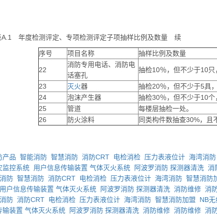
表A.1 年度检测评定、专项检测评定子项抽样比例及数量 续
序号
项目名称
抽样比例及数量
消防专用电话、消防电
22
抽检10％，但不少于10
话塞孔
23
灭火
器
抽检20％，但不少于5具，少
24
泡沫产生器
抽检30％，但不少于10
25
管道
每楼层抽检一处。
26
防火涂料
同类构件数抽查30%，且
防产品
智能消防
智慧消防
消防CRT
电检消检
压力表液位计
海湾消防
灾监控系统
用户信息传输装置
气体灭火系统
阿波罗消防
探测器清洗
消
消防
智慧消防
消防CRT
电检消检
压力表液位计
海湾消防
智慧消防
用户信息传输装置
气体灭火系统
阿波罗消防
探测器清洗
消防维修
消
消防
消防CRT
电检消检
压力表液位计
海湾消防
智慧消防加盟
NB
传输装置
气体灭火系统
阿波罗消防
探测器清洗
消防维修
消防维修
消