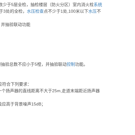
总数少于5层全检，抽检楼层（防火分区）室内消火栓
系统
于3处的全检，
水压
检查
点不少于1处,100米以下
水压
不
，并抽验联动功能
但抽验总数不应小于5樘，并抽验联动
控制
功能。
应符合下列要求：
一个扬声器的直线距离不大于25m,走道末端距近扬声器
应高于背景噪声15dB；