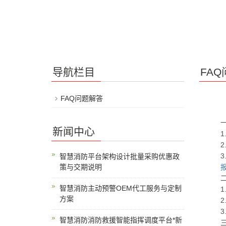
导航栏目
FA
FAQ问题解答
新闻中心
智慧消防平台架构设计批量采购优惠政
策与交期说明
智慧消防主动预警OEM代工服务与定制
方案
2
3
智慧消防消防救援智能指挥调度平台*新