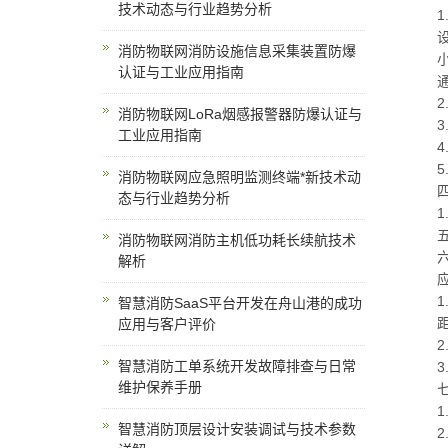
技术动态与行业趋势分析
消防物联网消防设施信息采集装置防爆
小
认证与工业应用指南
2
消防物联网LoRa烟感报警器防爆认证与
工业应用指南
5
消防物联网应急照明监测终端*新技术动
态与行业趋势分析
消防物联网消防主机低功耗长续航技术
解析
智慧消防SaaS平台开发在舟山港的成功
距
应用与客户评价
智慧消防工单系统开发故障排查与日常
维护保养手册
1
智慧消防顶层设计安装调试与技术参数
2