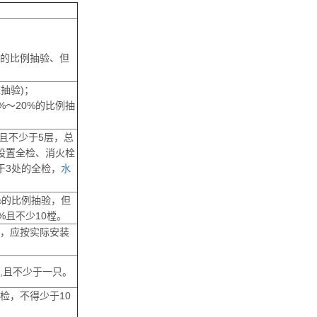
%的比例抽验、但
抽验)；
%～20%的比例抽
且不少于5层，总
设置全检、消火栓
于3处的全检，
水
%的比例抽验，但
%且不少10樘。
，应按实际安装
,且不少于一只。
检，不得少于10