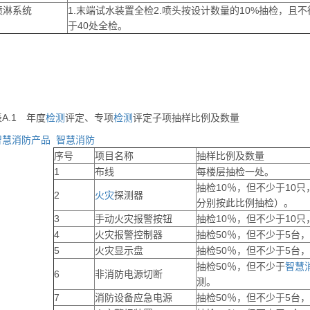
喷淋系统
1.末端试水装置全检2.喷头按设计数量的10%抽检，且不
于40处全检。
A.1 年度
检测
评定、专项
检测
评定子项抽样比例及数量
智慧消防产品
智慧消防
序号
项目名称
抽样比例及数量
1
布线
每楼层抽检一处。
抽检10％，但不少于10
2
火灾
探测器
分别按此比例抽检）。
3
手动火灾报警按钮
抽检10％，但不少于10只
4
火灾报警控制器
抽检50％，但不少于5台
5
火灾显示盘
抽检50％，但不少于5台
抽检50％，但不少于
智慧
6
非消防电源切断
测。
7
消防设备应急电源
抽检50％，但不少于5台