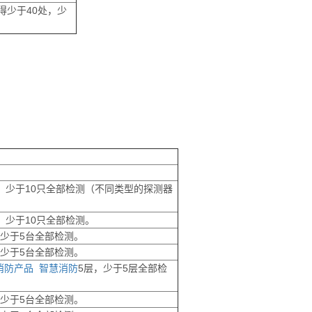
得少于40处，少
只，少于10只全部检测（不同类型的探测器
，少于10只全部检测。
，少于5台全部检测。
，少于5台全部检测。
消防产品
智慧消防
5层，少于5层全部检
，少于5台全部检测。