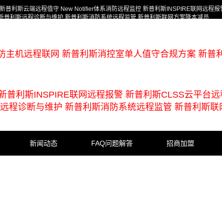
斯云端远程值守 New Notifier体系消防远程监控 新普利斯INSPIRE联网远程报
守 新普利斯远程诊断与维护 新普利斯消防系统远程监管 新普利斯联网方案降本减员
防主机远程联网 新普利斯消控室单人值守合规方案 新普
监控 新普利斯INSPIRE联网远程报警 新普利斯CLSS云平台
利斯远程诊断与维护 新普利斯消防系统远程监管 新普利斯联
新闻动态
FAQ问题解答
招商加盟